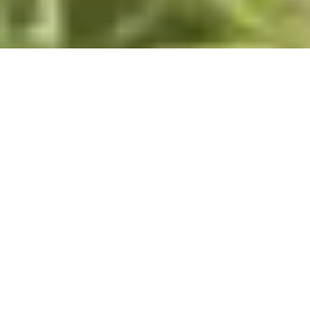
ONZE VISIE
OmgevingPlus+
Een project met meerwaarde voor de hele omgeving
Zonneparken leveren een positieve bijdrage aan de
samenleving doormiddel van goedkope, groene
stroom. Wij willen dat onze zonneparken ook in de
directe omgeving een positieve bijdrage leveren aan
het klimaat. Zo beschermen onze zonneparken
natuurgebieden door als bufferzone op te treden,
helpen onze zonneparken boeren aan de finaniciële